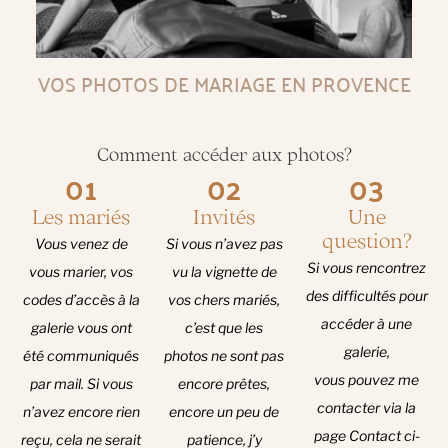
VOS PHOTOS DE MARIAGE EN PROVENCE
Comment accéder aux photos?
01
02
03
Les mariés
Invités
Une
question?
Vous venez de
Si vous n’avez pas
Si vous rencontrez
vous marier, vos
vu la vignette de
des difficultés pour
codes d’accès à la
vos chers mariés,
accéder à une
galerie vous ont
c’est que les
galerie,
été communiqués
photos ne sont pas
vous pouvez me
par mail. Si vous
encore prêtes,
contacter via la
n’avez encore rien
encore un peu de
page
Contact
ci-
reçu, cela ne serait
patience, j’y