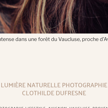
ntense dans une forêt du Vaucluse, proche d’
LUMIÈRE NATURELLE PHOTOGRAPHIE
CLOTHILDE DUFRESNE
OTOGRAPHE LIFESTYLE, AVIGNON, VAUCLUSE, PROVE