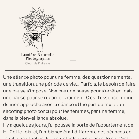
Une séance photo pour une femme, des questionnements,
une transition, une période de vie… Parfois, le besoin de faire
À PROPOS
SÉANCE PHOTO
BON CADEAU
une pause s’impose. Non pas une pause pour s’arrêter, mais
une pause pour se regarder vraiment. C’est l’essence même
de mon approche avec la séance « Une part de moi » : un
shooting photo conçu pour les femmes, par une femme,
dans la bienveillance absolue.
Il y a quelques jours, j’ai poussé la porte de l’appartement de
H.. Cette fois-ci, l’ambiance était différente des séances de
famille habituelles. Ici, les enfants sont grands, le nid s’est