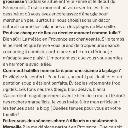
grossesse ?
L’idéal se situe entre le 7ème et le début du
8ème mois. C’est le moment où votre ventre est bien
dessiné et où vous avez encore assez d’énergie pour
marcher un peu, surtout si nous choisissons un décor
naturel comme les calanques ou les plages de Marseille.
Peut-on changer de lieu au dernier moment comme Julia ?
Bien sûr ! La météo en Provence est changeante. Si le temps
le permet et que l’envie vous prend de troquer une séance
cocooning à domicile contre une sortie en extérieur, je
m’adapte avec plaisir. L’important est que vous vous sentiez
en harmonie avec le lieu.
Comment habiller mon enfant pour une séance à la plage ?
Privilégiez le confort ! Pour Louis, un petit pull douillet et un
pantalon souple étaient parfaits. Évitez les vêtements trop
rigides. Les tons neutres (beige, bleu délavé, blanc)
s’accordent magnifiquement avec le bleu de la mer et le doré
des rochers marseillais. Je vous invite à lire mon article sur
les tenues dans le blog (
Quelles tenues pour vous et votre
famille?
Faites-vous des séances photo à Allauch ou seulement à
Marseille ?
Je me déplace partout en Provence ! Que ce soit