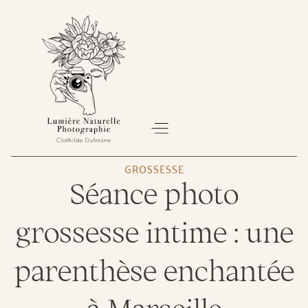
GROSSESSE
Séance photo
À PROPOS
SÉANCE PHOTO
BON CADEAU
grossesse intime : une
parenthèse enchantée