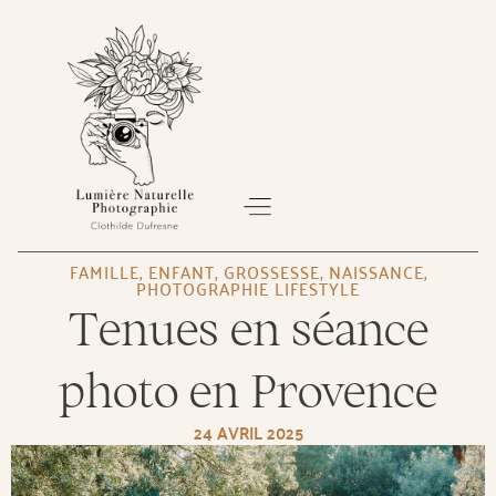
FAMILLE
,
ENFANT
,
GROSSESSE
,
NAISSANCE
,
PHOTOGRAPHIE LIFESTYLE
À PROPOS
SÉANCE PHOTO
BON CADEAU
Tenues en séance
photo en Provence
24 AVRIL 2025