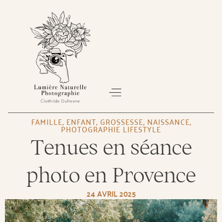
FAMILLE
,
ENFANT
,
GROSSESSE
,
NAISSANCE
,
PHOTOGRAPHIE LIFESTYLE
À PROPOS
SÉANCE PHOTO
BON CADEAU
Tenues en séance
photo en Provence
24 AVRIL 2025